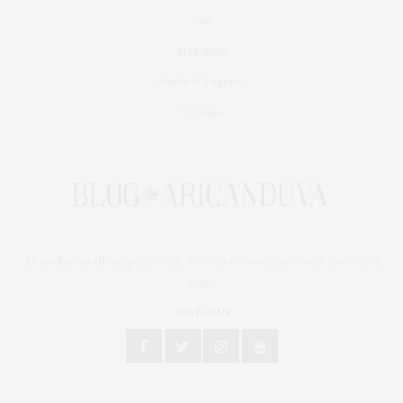
Pets
Presentes
Saúde & Esporte
Turismo
As melhores dicas para você, sua casa e seu carro você encontra
aqui.
SIGA NOS EM