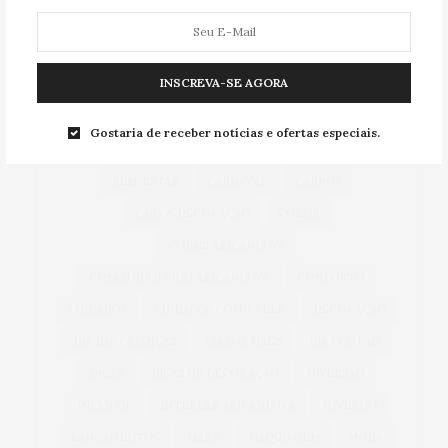
TAG CLOUD
INSCREVA-SE AGORA
ACESSÓRIOS
ALIMENTAÇÃO
ARICANDUVA
Gostaria de receber notícias e ofertas especiais.
AUTOMÓVEIS
AUTO SHOPPING ARICANDUVA
BEM-ESTAR
CARNAVAL
CARROS
CASA & DECORAÇÃO
COBASI
COBASI ARICANDUVA
COBASI SHOPPING ARICANDUVA
CONFORTO
CUIDADOS
CUIDADOS COM A PELE
DECORAÇÃO
DIA DAS CRIANÇAS
DIA DAS MÃES
DIA DOS PAIS
DICAS
DICAS DE DECORAÇÃO
DIVERSÃO
INFANTIL
INTERLAR ARICANDUVA
INVERNO
LANÇAMENTOS
MAKE
MAQUIAGEM
MODA