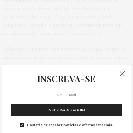
– Amadeirados:
Unindo sofisticação e um toque de
ousadia, os perfumes amadeirados têm aromas
profundos e intensos. Fragrâncias como pinheiro,
tangerina, carvalho e patchouli contribuem para dar
um charme extra aos looks do seu dia a dia.
– Florais:
Perfumes com notas de gardênia, magnólia,
jasmim e rosas são uma exceção: por sua leveza, caem
bem tanto no outono-inverno como no verão. Essas
essências transmitem um certo toque de romantismo,
INSCREVA-SE
aquecem sem perder a leveza, são perfeitas para você
usar em momentos especiais ou mesmo no dia a dia.
INSCREVA-SE AGORA
Gostaria de receber notícias e ofertas especiais.