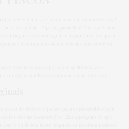
eparo de veículos, seja um carro ou uma moto, você
 “peças originais” e “peças paralelas”. Mas você sabe
 as vantagens e desvantagens é importante porque a
 apenas o desempenho do seu veículo, mas também
ado? Para te ajudar a perceber as diferenças e
os um guia rápido com algumas dicas. Anota aí.
ginais
s peças de fábrica, aquelas que são produzidas pela
dores oficiais cadastrados. Elas são iguais às que
eu carro ou da sua moto, seguem os mesmos padrões