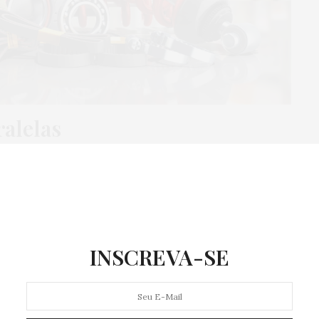
ralelas
das de peças de reposição, são fabricadas por
possuem vínculo direto com o fabricante do carro
eças originais?
INSCREVA-SE