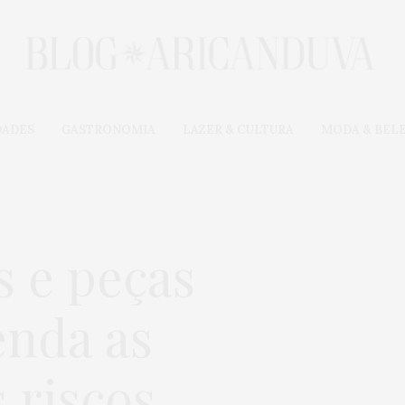
DADES
GASTRONOMIA
LAZER & CULTURA
MODA & BEL
s e peças
enda as
 riscos