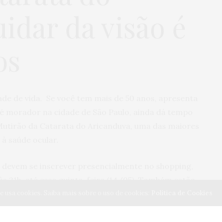
idar da visão é
os
dade de vida. Se você tem mais de 50 anos, apresenta
e é morador na cidade de São Paulo, ainda dá tempo
 Mutirão da Catarata do Aricanduva, uma das maiores
s à saúde ocular.
os devem se inscrever presencialmente no shopping,
 às 21h, até essa quinta-feira (14/05). Também estão
e usa cookies. Saiba mais sobre o uso de cookies:
Política de Cookies
 inscrição na Zona Leste: metrô Corinthians Itaquera
e Itaquera e terminais de ônibus Aricanduva, Vila
Matilde.