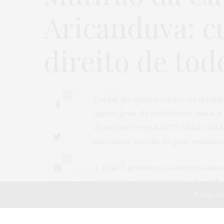
Aricanduva: cu
direito de tod
0
Cuidar da visão é cuidar da quali
algum grau de deficiência visual 
de se inscrever na 22ª edição do
iniciativas sociais do país voltada
0
A ação é gratuita, os interessad
em frente à loja Di Gaspi, das 10h
0
Nosso sit
disponíveis outros oito pontos de
e metrô Tatuapé, sub prefeitura d
Carrão, Penha, São Mateus e Vila 