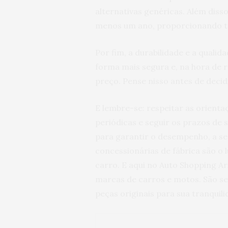
alternativas genéricas. Além disso
menos um ano, proporcionando tr
Por fim, a durabilidade e a quali
forma mais segura e, na hora de
preço. Pense nisso antes de decid
E lembre-se: respeitar as orienta
periódicas e seguir os prazos de
para garantir o desempenho, a seg
concessionárias de fábrica são o 
carro. E aqui no Auto Shopping A
marcas de carros e motos. São s
peças originais para sua tranquili