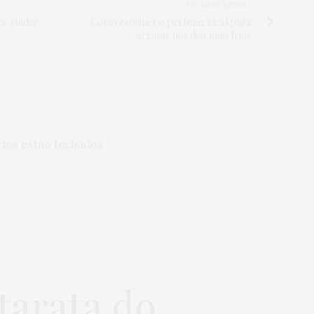
PRÓXIMO ARTIGO
a: cuidar
Como escolher o perfume ideal para
arrasar nos dias mais frios
ios estão fechados
tarata do