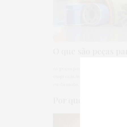
O que são peças pa
As peças paralelas, também chama
empresas independentes que não 
ou da moto.
Por que optar por p