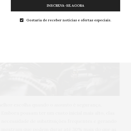
INSCREVA-SE AGORA
Gostaria de receber notícias e ofertas especiais.
melhor escolha quando o assunto é segurança,
. Embora possam ter um custo inicial mais alto, elas
 necessidade de substituições frequentes e gerando
s mostram que podem durar até 30% mais do que as