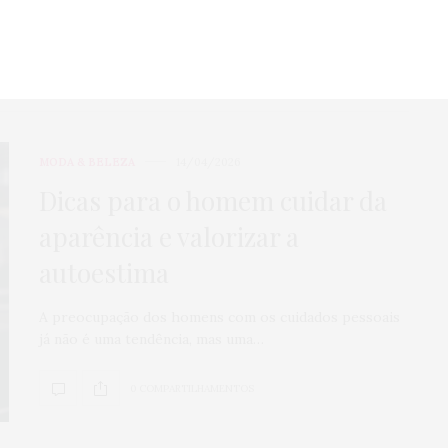
0 COMPARTILHAMENTOS
MODA & BELEZA
14/04/2026
Dicas para o homem cuidar da
aparência e valorizar a
autoestima
A preocupação dos homens com os cuidados pessoais
já não é uma tendência, mas uma…
0 COMPARTILHAMENTOS