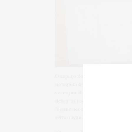
O espaço do animal deve estar sem
no tapetinho – ou no jornal se fo
vezes por dia, sem deixar que a s
deixar os recipientes com a comid
faça as necessidades. Além de não 
evita misturar as coisas.