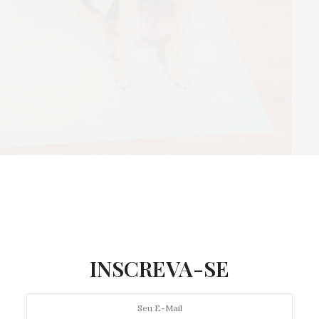
pre limpo. Se o seu cão é educado, faz sempre xixi
r essa a sua opção – o correto é trocar ao menos duas
ujeira se acumule. Outro cuidado importante é não
a e a água perto do local onde você quer que seu pet
INSCREVA-SE
ser higiênico, isso afasta o animal que, por instinto,