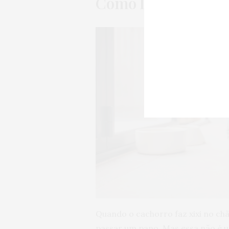
Como limpar o xixi
Quando o cachorro faz xixi no ch
passar um pano. Mas essa não é u