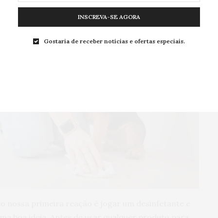
 de cachorro
INSCREVA-SE AGORA
Gostaria de receber notícias e ofertas especiais.
ão nossa primeira reação é jogar um desinfetante e
ma boa ideia. Antes de usar qualquer produto para