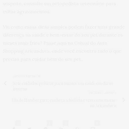
suspeito, consulte um ortopedista veterinário para
evitar agravamentos.
Viu como essas dicas simples podem fazer uma grande
diferença na saúde e bem-estar do seu pet durante os
meses mais frios? Passe aqui na Cobasi do Auto
Shopping Aricanduva, onde você encontra tudo o que
precisa para cuidar bem do seu pet.
ARTIGO ANTERIOR
Sete cuidados práticos para manter sua saúde em dia no
inverno
PRÓXIMO ARTIGO
Dia do Hamburguer: conheça a história e vem comemorar
no Aricanduva
0
0
0
0