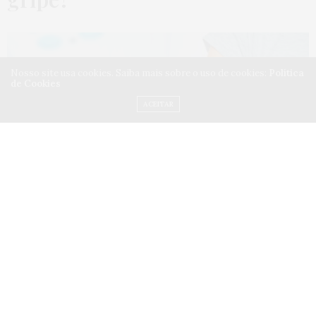
Nosso site usa cookies. Saiba mais sobre o uso de cookies:
Política
de Cookies
ACEITAR
A vacina contra a gripe (Influenza) ajuda a prevenir
casos graves e internações, especialmente durante o
inverno. Além disso, ela contribui para reduzir a
disseminação do vírus e diminuir a sobrecarga nos