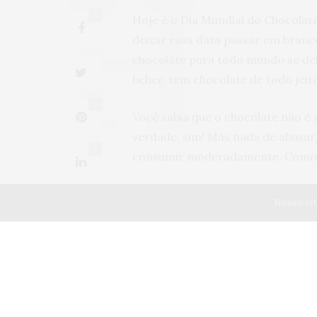
0
Hoje é o Dia Mundial do Chocolat
deixar essa data passar em branc
chocolate para todo mundo se deli
beber, tem chocolate de todo jeito
0
Você sabia que o chocolate não é
verdade, sim! Mas nada de abusar
0
consumir moderadamente. Como qu
E aí, bateu aquela vontade de um
Nosso sit
chocolate sem culpa.
0
Chocolate traz feli
Tem gente que diz que isso é len
A sensação de bem-estar que tem