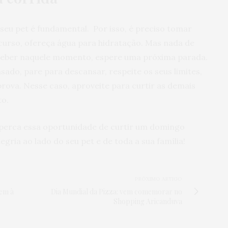
seu pet é fundamental. Por isso, é preciso tomar
curso, ofereça água para hidratação. Mas nada de
er beber naquele momento, espere uma próxima parada.
sado, pare para descansar, respeite os seus limites,
 prova. Nesse caso, aproveite para curtir as demais
to.
o perca essa oportunidade de curtir um domingo
egria ao lado do seu pet e de toda a sua família!
PRÓXIMO ARTIGO
bem à
Dia Mundial da Pizza: vem comemorar no
Shopping Aricanduva