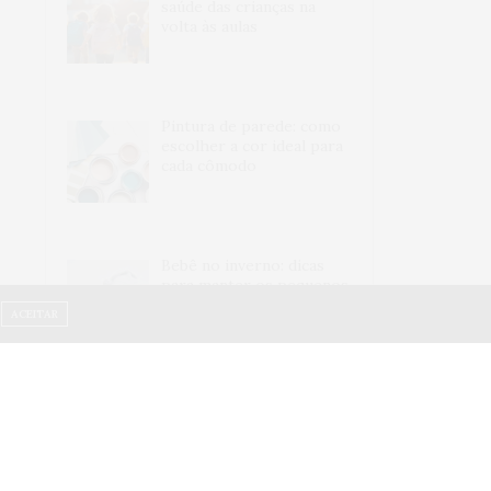
saúde das crianças na
volta às aulas
Pintura de parede: como
escolher a cor ideal para
cada cômodo
Bebê no inverno: dicas
para manter os pequenos
bem quentinhos
ACEITAR
Veículos seminovos: por
que comprar em
concessionária é mais
seguro?