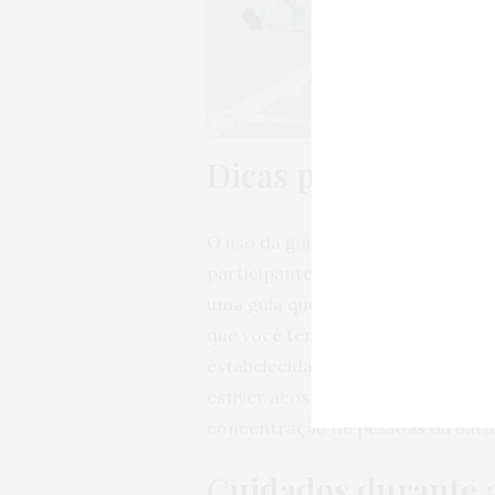
Dicas para prepara
O uso da guia é obrigatório para 
participantes. Não será permitido
uma guia que deixe o animal bem p
que você tenha um controle maior.
estabelecidas por lei. Mas se o 
estiver acostumado a conviver c
concentração de pessoas ou bar
Cuidados durante a