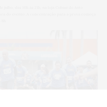
de julho, das 10h às 21h, na loja Cobasi do Auto
ora do evento. A concentração para a prova começa
 8h.