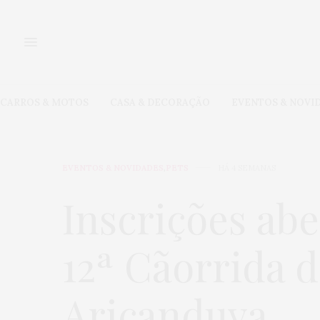
CARROS & MOTOS
CASA & DECORAÇÃO
EVENTOS & NOVI
EVENTOS & NOVIDADES
,
PETS
HÁ 4 SEMANAS
Inscrições abe
12ª Cãorrida 
Aricanduva