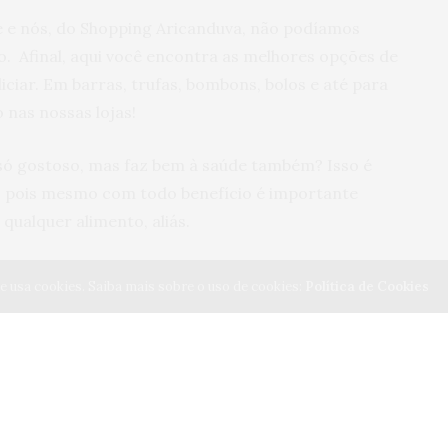
e e nós, do Shopping Aricanduva, não podíamos
o. Afinal, aqui você encontra as melhores opções de
ciar. Em barras, trufas, bombons, bolos e até para
 nas nossas lojas!
 só gostoso, mas faz bem à saúde também? Isso é
, pois mesmo com todo benefício é importante
alquer alimento, aliás.
 docinho? Então veja três motivos para você comer
e usa cookies. Saiba mais sobre o uso de cookies:
Política de Cookies
cidade
da, mas essa informação tem comprovação científica.
os ao comer chocolate é causada pela ação da