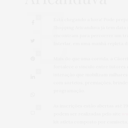
0
Está chegando a hora! Pode prepar
Shopping Aricanduva já tem data m
encontram para percorrer um tra
Interlar, em uma manhã repleta de
0
Mais do que uma corrida, a Cãorrid
fortalece o vínculo entre tutores
0
interação que mobilizam milhares 
com sorteios, premiações, brinde
programação.
As inscrições estão abertas até 19
0
podem ser realizadas pelo site
ww
kit atleta composto por camiseta