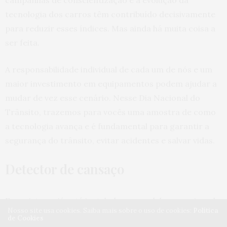
campanhas de conscientização e a evolução da
tecnologia dos carros têm contribuído decisivamente
para reduzir esses índices. Mas ainda há muita coisa a
ser feita.
A responsabilidade individual de cada um de nós e um
maior investimento em equipamentos podem ajudar a
mudar de vez esse cenário. Nesse Dia Nacional do
Trânsito, trazemos para vocês uma amostra de como
a tecnologia avança e é fundamental para garantir a
segurança do trânsito, evitar acidentes e salvar vidas.
Detector de cansaço
Esse sistema já está instalado em modelos premium de
Nosso site usa cookies. Saiba mais sobre o uso de cookies:
Política
algumas montadoras. Ele reconhece quando o
de Cookies