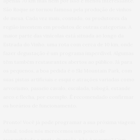
apenas 70 km mas nem por isso é menos interessante.
São Roque se tornou famosa pela produção de vinhos
de mesa. Cada vez mais, contudo, os produtores da
região investem em produtos de outras categorias. A
maior parte das vinícolas está situada ao longo da
Estrada do Vinho, uma rota com cerca de 10 km, onde
fazer degustação é um programa imperdível. Algumas
têm também restaurantes abertos ao público. Já para
os pequenos, a boa pedida é o Ski Mountain Park, com
suas pistas artificiais e esqui e atrações variadas como
arvorismo, passeio cavalo, escalada, tobogã, estande
arco e flecha, por exemplo. É recomendado confirmar
os horários de funcionamento.
Pronto! Você já pode programar a sua próxima viagem.
Afinal, todos nós merecemos um pouco de
tranquilidade e muita diversão, não é mesmo? Com