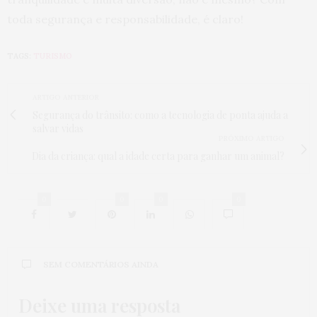
toda segurança e responsabilidade, é claro!
TAGS:
TURISMO
ARTIGO ANTERIOR
Segurança do trânsito: como a tecnologia de ponta ajuda a
salvar vidas
PRÓXIMO ARTIGO
Dia da criança: qual a idade certa para ganhar um animal?
0
0
0
0
SEM COMENTÁRIOS AINDA
Deixe uma resposta