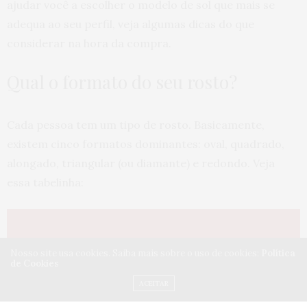
ajudar você a escolher o modelo de sol que mais se
adequa ao seu perfil, veja algumas dicas do que
considerar na hora da compra.
Qual o formato do seu rosto?
Cada pessoa tem um tipo de rosto. Basicamente,
existem cinco formatos dominantes: oval, quadrado,
alongado, triangular (ou diamante) e redondo. Veja
essa tabelinha:
Nosso site usa cookies. Saiba mais sobre o uso de cookies:
Política
de Cookies
ACEITAR