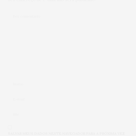
shopping então amo muito ????
22/11/2019 ÀS 11:47
SHOPPING ARICANDUVA
DISSE:
A gente também ama muito todos os nossos
clientes! ?
07/02/2020 ÀS 18:15
SALVAR MEUS DADOS NESTE NAVEGADOR PARA A PRÓXIMA VEZ