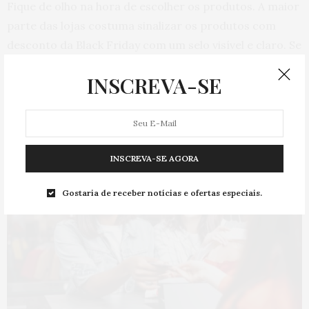
Fique de olho na hora de escolher os produtos. A maior
parte das lojas costuma sinalizar os produtos com
desconto da Black Friday com um selo visível e claro. Se
você tiver dúvidas, não deixe de buscar auxílio com os
INSCREVA-SE
funcionários da loja para confirmar o valor e o
desconto.
INSCREVA-SE AGORA
Gostaria de receber notícias e ofertas especiais.