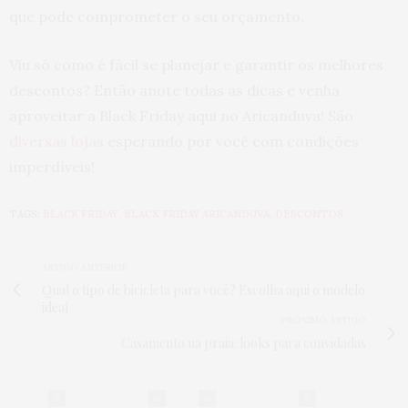
que pode comprometer o seu orçamento.
Viu só como é fácil se planejar e garantir os melhores
descontos? Então anote todas as dicas e venha
aproveitar a Black Friday aqui no Aricanduva! São
diversas lojas
esperando por você com condições
imperdíveis!
TAGS:
BLACK FRIDAY
,
BLACK FRIDAY ARICANDUVA
,
DESCONTOS
ARTIGO ANTERIOR
Qual o tipo de bicicleta para você? Escolha aqui o modelo
ideal
PRÓXIMO ARTIGO
Casamento na praia: looks para convidadas
0
0
0
0