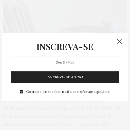
INSCREVA-SE
INSCREVA-SE AGORA
Se vocês preferirem algo retrô, uma boa aposta pode
Gostaria de receber notícias e ofertas especiais.
ser um toca-discos. O bacana é que com um
equipamento desses vocês podem, além de curtirem
bons momentos juntos, começar uma coleção de
discos dos seus artistas e bandas favoritas. Um