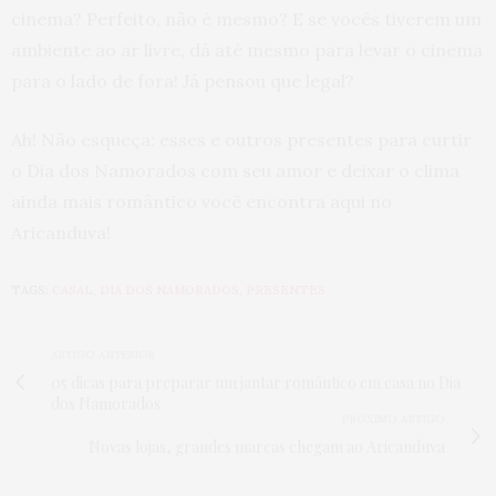
cinema? Perfeito, não é mesmo? E se vocês tiverem um
ambiente ao ar livre, dá até mesmo para levar o cinema
para o lado de fora! Já pensou que legal?
Ah! Não esqueça: esses e outros presentes para curtir
o Dia dos Namorados com seu amor e deixar o clima
ainda mais romântico você encontra aqui no
Aricanduva!
TAGS:
CASAL
,
DIA DOS NAMORADOS
,
PRESENTES
ARTIGO ANTERIOR
05 dicas para preparar um jantar romântico em casa no Dia
dos Namorados
PRÓXIMO ARTIGO
Novas lojas, grandes marcas chegam ao Aricanduva