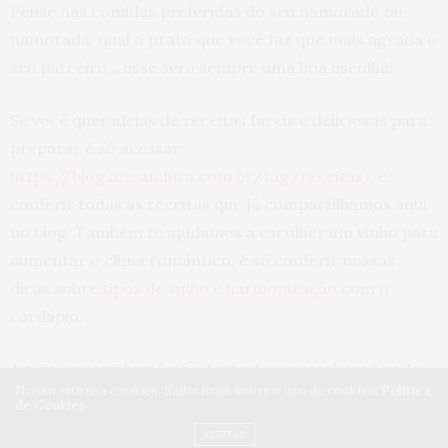
Pense nas comidas preferidas do seu namorado ou
namorada, qual o prato que você faz que mais agrada o
seu parceiro… esse será sempre uma boa escolha!
Se você quer ideias de receitas fáceis e deliciosas para
preparar é só acessar
https://blog.aricanduva.com.br/tag/receitas/
e
conferir todas as receitas que já compartilhamos aqui
no blog. Também te ajudamos a escolher um vinho para
aumentar o clima romântico, é só conferir nossas
dicas sobre
tipos de vinho e harmonização
com o
cardápio.
Agora se cozinha não é o forte desse casal você pode
Nosso site usa cookies. Saiba mais sobre o uso de cookies:
Política
optar por pedir a comida preferida do dois no delivery
de Cookies
de um dos restaurantes do Aricanduva!
ACEITAR