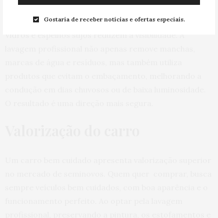
Aumento da segurança
Gostaria de receber notícias e ofertas especiais.
Vidros e espelhos sujos reduzem a visibilidade. A
lavagem profissional não apenas remove manchas,
marcas de água e resíduos, mas também utiliza
produtos que evitam o embaçamento, melhorando a
condução em dias chuvosos ou de baixa luminosidade.
O resultado é uma direção mais segura.
Valorização do carro
Um carro bem cuidado apresenta valorização superior
no mercado de seminovos. Quem quer comprar, busca
sempre veículos bem cuidados, com boa aparência e o
funcionamento perfeito. Ao optar pela lavagem
profissional, preservando a pintura, os estofamentos e