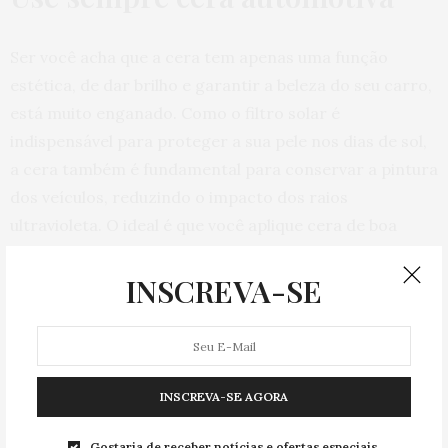
Ser você acha que a cera tem apenas uma função
estética, de dar brilho e garantir a beleza do seu carro,
está muito enganado. Como o filtro solar é
indispensável para proteger a sua pele nos dias de sol,
a cera também é fundamental para conservar a pintura
dos veículos, reduzindo o impacto dos raios
ultravioleta. O ideal é que você aplique cera de boa
qualidade a cada 15 dias ou no mínimo uma vez por
mês. E sempre com o carro bem limpo, logo após a
INSCREVA-SE
lavagem, e respeitando o tempo de secagem indicado
na embalagem do produto, antes de voltar a circular
com o carro.
INSCREVA-SE AGORA
Gostaria de receber notícias e ofertas especiais.