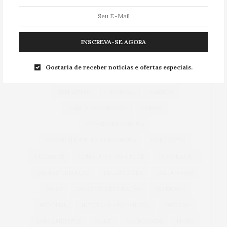
TAG CLOUD
INSCREVA-SE AGORA
ACESSÓRIOS
ALIMENTAÇÃO
ARICANDUVA
Gostaria de receber notícias e ofertas especiais.
AUTOMÓVEIS
AUTO SHOPPING ARICANDUVA
BEM-ESTAR
CARNAVAL
CARROS
CASA & DECORAÇÃO
COBASI
COBASI ARICANDUVA
COBASI SHOPPING ARICANDUVA
CONFORTO
CUIDADOS
CUIDADOS COM A PELE
DECORAÇÃO
DIA DAS CRIANÇAS
DIA DAS MÃES
DIA DOS PAIS
DICAS
DICAS DE DECORAÇÃO
DIVERSÃO
INFANTIL
INTERLAR ARICANDUVA
INVERNO
LANÇAMENTOS
MAKE
MAQUIAGEM
MODA