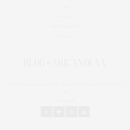
Pets
Presentes
Saúde & Esporte
Turismo
As melhores dicas para você, sua casa e seu carro você encontra
aqui.
SIGA NOS EM