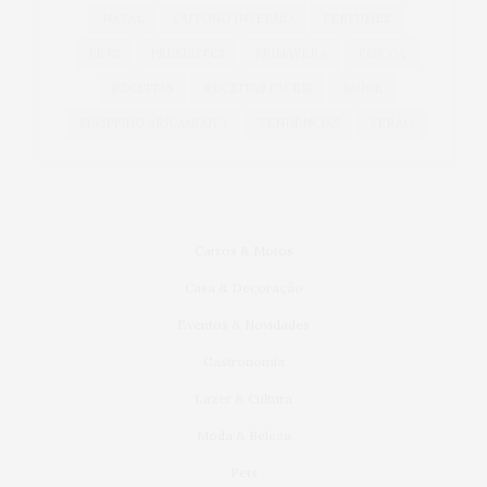
NATAL
OUTONO INVERNO
PERFUMES
PETS
PRESENTES
PRIMAVERA
PÁSCOA
RECEITAS
RECEITAS FÁCEIS
SAÚDE
SHOPPING ARICANDUVA
TENDÊNCIAS
VERÃO
Carros & Motos
Casa & Decoração
Eventos & Novidades
Gastronomia
Lazer & Cultura
Moda & Beleza
Pets