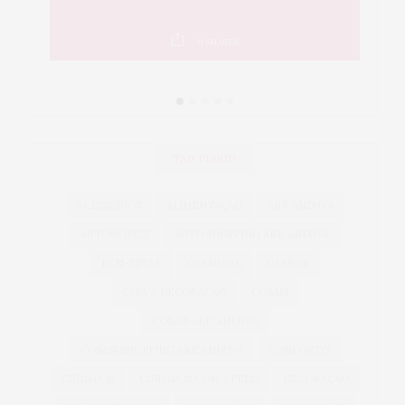
0
SHARES
TAG CLOUD
ACESSÓRIOS
ALIMENTAÇÃO
ARICANDUVA
AUTOMÓVEIS
AUTO SHOPPING ARICANDUVA
BEM-ESTAR
CARNAVAL
CARROS
CASA & DECORAÇÃO
COBASI
COBASI ARICANDUVA
COBASI SHOPPING ARICANDUVA
CONFORTO
CUIDADOS
CUIDADOS COM A PELE
DECORAÇÃO