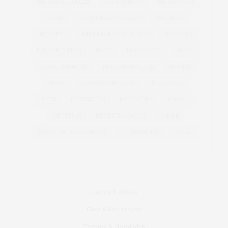
DIA DAS CRIANÇAS
DIA DAS MÃES
DIA DOS PAIS
DICAS
DICAS DE DECORAÇÃO
DIVERSÃO
INFANTIL
INTERLAR ARICANDUVA
INVERNO
LANÇAMENTOS
MAKE
MAQUIAGEM
MODA
MODA FEMININA
MODA MASCULINA
MÓVEIS
NATAL
OUTONO INVERNO
PERFUMES
PETS
PRESENTES
PRIMAVERA
PÁSCOA
RECEITAS
RECEITAS FÁCEIS
SAÚDE
SHOPPING ARICANDUVA
TENDÊNCIAS
VERÃO
Carros & Motos
Casa & Decoração
Eventos & Novidades