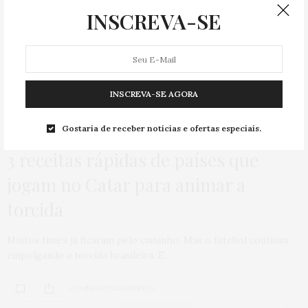
INSCREVA-SE
INSCREVA-SE AGORA
Gostaria de receber notícias e ofertas especiais.
GASTRONOMIA
08/12/2022
3 receitas rápidas de países que
jogam no Catar para animar a
torcida
Muitos times já ficaram pelo caminho. Mas o futebol continua
empolgando a torcida brasileira. E…
0 COMPARTILHAMENTOS