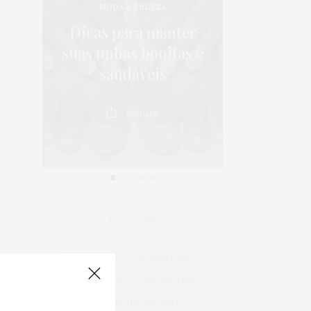
MODA & BELEZA
os:
5 dicas p
Dicas para manter
 em
da sa
suas unhas bonitas e
 é
crianças 
saudáveis
au
0
SHARES
0
TAG CLOUD
ACESSÓRIOS
ALIMENTAÇÃO
ARICANDUVA
AUTOMÓVEIS
AUTO SHOPPING ARICANDUVA