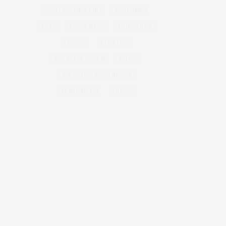
OUTONO INVERNO
PERFUMES
PETS
PRESENTES
PRIMAVERA
PÁSCOA
RECEITAS
RECEITAS FÁCEIS
SAÚDE
SHOPPING ARICANDUVA
TENDÊNCIAS
VERÃO