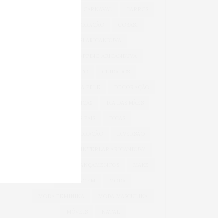
BEM-ESTAR
CARNAVAL
CARROS
CASA & DECORAÇÃO
COBASI
COBASI ARICANDUVA
COBASI SHOPPING ARICANDUVA
CONFORTO
CUIDADOS
CUIDADOS COM A PELE
DECORAÇÃO
DIA DAS CRIANÇAS
DIA DAS MÃES
DIA DOS PAIS
DICAS
DICAS DE DECORAÇÃO
DIVERSÃO
INFANTIL
INTERLAR ARICANDUVA
INVERNO
LANÇAMENTOS
MAKE
MAQUIAGEM
MODA
MODA FEMININA
MODA MASCULINA
MÓVEIS
NATAL