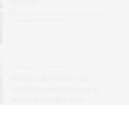
inverno
Veículos seminov
O inverno começa hoje, dia 20/06. Com o frio se
por que comprar
aproximando, é hora de tirar…
concessionária
mais seguro?
0 COMPARTILHAMENTOS
0
SHARES
GASTRONOMIA
23/06/2022
Receitas de inverno: um
cardápio completo para se
aquecer nos dias frios
O inverno desse ano promete! O frio chegou antes
mesmo da estação começar oficialmente. É…