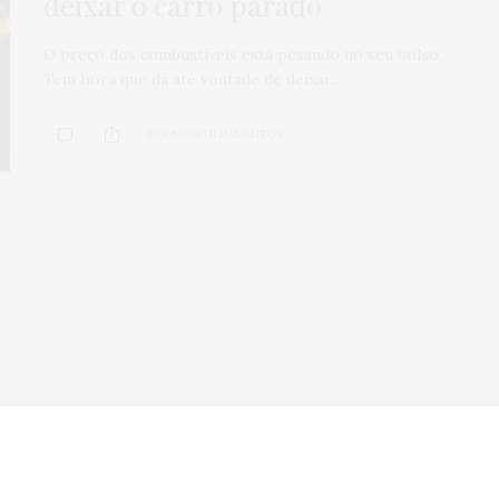
deixar o carro parado
Veículos seminov
O preço dos combustíveis está pesando no seu bolso.
por que comprar
Tem hora que dá até vontade de deixar…
concessionária
mais seguro?
0 COMPARTILHAMENTOS
0
SHARES