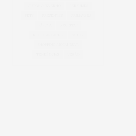
OUTONO INVERNO
PERFUMES
PETS
PRESENTES
PRIMAVERA
PÁSCOA
RECEITAS
RECEITAS FÁCEIS
SAÚDE
SHOPPING ARICANDUVA
TENDÊNCIAS
VERÃO