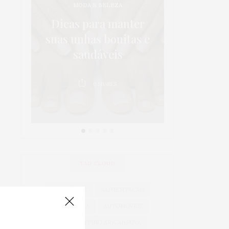
MODA & BELEZA
os:
5 dicas p
Dicas para manter
 em
da sa
suas unhas bonitas e
 é
crianças 
saudáveis
au
0
SHARES
0
TAG CLOUD
ACESSÓRIOS
ALIMENTAÇÃO
ARICANDUVA
AUTOMÓVEIS
AUTO SHOPPING ARICANDUVA