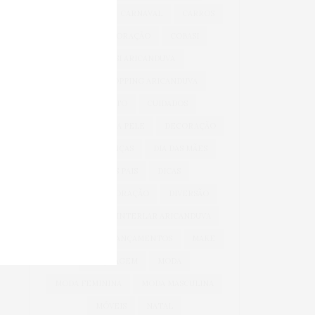
BEM-ESTAR
CARNAVAL
CARROS
CASA & DECORAÇÃO
COBASI
COBASI ARICANDUVA
COBASI SHOPPING ARICANDUVA
CONFORTO
CUIDADOS
CUIDADOS COM A PELE
DECORAÇÃO
DIA DAS CRIANÇAS
DIA DAS MÃES
DIA DOS PAIS
DICAS
DICAS DE DECORAÇÃO
DIVERSÃO
INFANTIL
INTERLAR ARICANDUVA
INVERNO
LANÇAMENTOS
MAKE
MAQUIAGEM
MODA
MODA FEMININA
MODA MASCULINA
MÓVEIS
NATAL