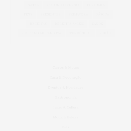
NATAL
OUTONO INVERNO
PERFUMES
PETS
PRESENTES
PRIMAVERA
PÁSCOA
RECEITAS
RECEITAS FÁCEIS
SAÚDE
SHOPPING ARICANDUVA
TENDÊNCIAS
VERÃO
Carros & Motos
Casa & Decoração
Eventos & Novidades
Gastronomia
Lazer & Cultura
Moda & Beleza
Pets