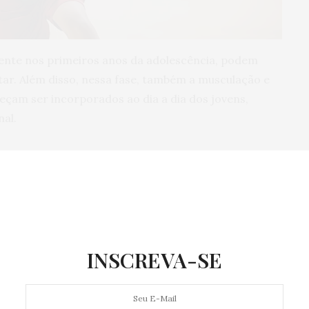
mente nos primeiros anos da adolescência, podem
tar. Além disso, nessa fase, também a musculação e
eçam ser incorporados ao dia a dia dos jovens,
al.
timulam a resistência, importantes em uma etapa da
senvolvimento do corpo entram na fase final,
ada um. Mas as práticas aeróbicas, como corridas de
 esquecidas.
ridade
INSCREVA-SE