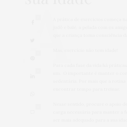
0
A prática de exercícios começa na 
judô e balé, a pelada com os amig
que a criança toma consciência da
Mas, exercício não tem idade!
0
Para cada fase da vida há práticas
0
um. O importante é manter o cor
sedentária. Por mais que a rotina 
encontrar tempo para treinar.
Nesse sentido, procure o apoio de 
0
carga necessária para manter a fo
ser mais adequado para a sua ida