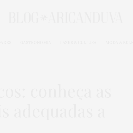
DADES
GASTRONOMIA
LAZER & CULTURA
MODA & BEL
icos: conheça as
is adequadas a