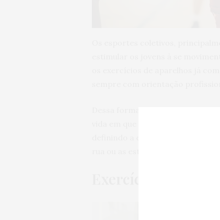
Os esportes coletivos, principal
estimular os jovens à se movimen
os exercícios de aparelhos já com
sempre com orientação profission
Dessa forma, essas atividades es
vida em que o crescimento e o de
definindo a estrutura física de c
rua ou as esteiras, não devem ser
Exercícios na matu