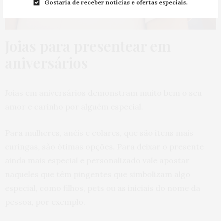
Gostaria de receber notícias e ofertas especiais.
Joias para presentear em
aniversários
Joias em aniversários demonstram muito bem o seu
amor e carinho por alguém especial.
Para mulheres, anéis e colares, que são itens mais
curingas, são ótimas opções. Para deixar o presente
ainda mais especial e personalizado vale apostar
naqueles que têm pingentes que simbolizam algo
especial, como filhos, pets ou as iniciais do nome da
pessoa, por exemplo.