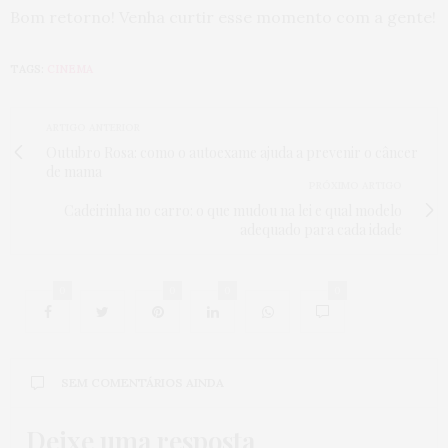
Bom retorno! Venha curtir esse momento com a gente!
TAGS:
CINEMA
ARTIGO ANTERIOR
Outubro Rosa: como o autoexame ajuda a prevenir o câncer
de mama
PRÓXIMO ARTIGO
Cadeirinha no carro: o que mudou na lei e qual modelo
adequado para cada idade
0
0
0
0
SEM COMENTÁRIOS AINDA
Deixe uma resposta