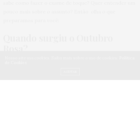
sabe como fazer o exame de toque? Quer entender um
pouco mais sobre o assunto? Então olha o que
preparamos para você:
Quando surgiu o Outubro
Rosa?
Nosso site usa cookies. Saiba mais sobre o uso de cookies:
Política
de Cookies
O movimento começou em Nova Iorque, em 1990
ACEITAR
quando foi realizada a primeira Corrida pela Cura. Mas
foi só em 1997 que a campanha passou a focar mais
diretamente no estímulo à prevenção e ao diagnóstico
precoce do câncer de mama, com o envolvimento de
entidades médicas dos EUA. Em pouco tempo, a
mensagem se espalhou pelo mundo, hoje disseminada
por mais de 130 países. No Brasil, o Outubro Rosa
acontece desde 2002.