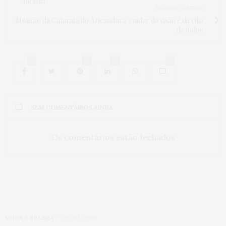
mesma
PRÓXIMO ARTIGO
Mutirão da Catarata do Aricanduva: cuidar da visão é direito
de todos
0
0
0
0
SEM COMENTÁRIOS AINDA
Os comentários estão fechados
MODA & BELEZA
05/05/2026