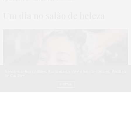
Um dia no salão de beleza
Nosso site usa cookies. Saiba mais sobre o uso de cookies:
Política
de Cookies
ACEITAR
Para começar, que tal proporcionar a sua mãe um dia
de rainha no salão de beleza? Essa é uma experiência
revigorante e relaxante para toda mulher. E não é para