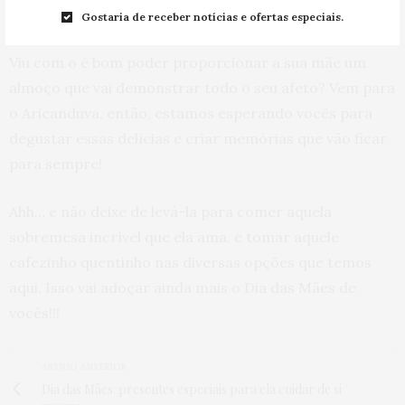
deliciar.
Gostaria de receber notícias e ofertas especiais.
Viu com o é bom poder proporcionar a sua mãe um
almoço que vai demonstrar todo o seu afeto? Vem para
o Aricanduva, então, estamos esperando vocês para
degustar essas delícias e criar memórias que vão ficar
para sempre!
Ahh… e não deixe de levá-la para comer aquela
sobremesa incrível que ela ama, e tomar aquele
cafezinho quentinho nas diversas opções que temos
aqui. Isso vai adoçar ainda mais o Dia das Mães de
vocês!!!
ARTIGO ANTERIOR
Dia das Mães: presentes especiais para ela cuidar de si