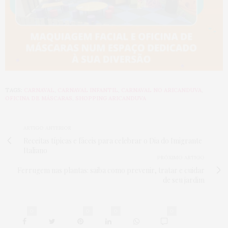
TAGS:
CARNAVAL
,
CARNAVAL INFANTIL
,
CARNAVAL NO ARICANDUVA
,
OFICINA DE MÁSCARAS
,
SHOPPING ARICANDUVA
ARTIGO ANTERIOR
Receitas típicas e fáceis para celebrar o Dia do Imigrante
Italiano
PRÓXIMO ARTIGO
Ferrugem nas plantas: saiba como prevenir, tratar e cuidar
de seu jardim
0
0
0
0