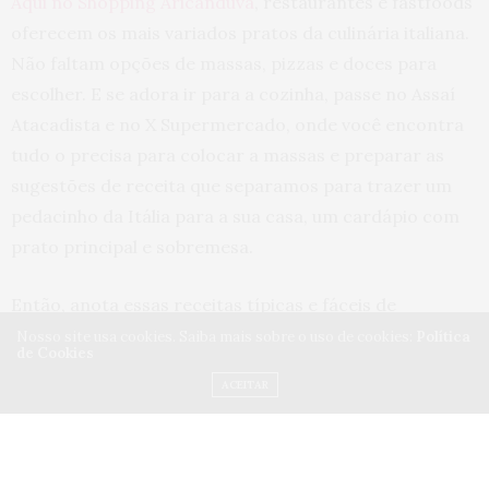
Aqui no Shopping Aricanduva
, restaurantes e fastfoods
oferecem os mais variados pratos da culinária italiana.
Não faltam opções de massas, pizzas e doces para
escolher. E se adora ir para a cozinha, passe no Assaí
Atacadista e no X Supermercado, onde você encontra
tudo o precisa para colocar a massas e preparar as
sugestões de receita que separamos para trazer um
pedacinho da Itália para a sua casa, um cardápio com
prato principal e sobremesa.
Então, anota essas receitas típicas e fáceis de
preparar. E buon appetito!
Nosso site usa cookies. Saiba mais sobre o uso de cookies:
Política
de Cookies
Dica de entrada
ACEITAR
Bruschetta Italiana