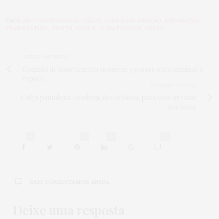
TAGS:
AR-CONDICIONADO
,
CALOR
,
CASA & DECORAÇÃO
,
DECORAÇÃO
,
TEMPERATURA
,
VENTILADOR E CLIMATIZADOR
,
VERÃO
ARTIGO ANTERIOR
Cozinha de apartamento pequeno: 5 passos para otimizar o
espaço
PRÓXIMO ARTIGO
Calça pantalona: combinações estilosas para você arrasar
nos looks
0
0
0
0
SEM COMENTÁRIOS AINDA
Deixe uma resposta