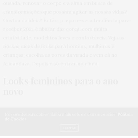
ousada, renovar o corpo e a alma em busca de
transformações que possam agitar as nossas vidas?
Gostou da ideia? Então, prepare-se: a tendência para
receber 2021 é abusar das cores, com muita
criatividade, modelitos leves e confortáveis. Veja as
nossas dicas de looks para homens, mulheres e
crianças, escolha as cores da virada e vem cá no
Aricanduva. Depois é só entrar no clima.
Looks femininos para o ano
novo
Vestidos para usar na virada do ano
Nosso site usa cookies. Saiba mais sobre o uso de cookies:
Política
de Cookies
ACEITAR