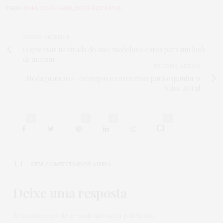
TAGS:
SOFÁ
,
SOFÁ CAMA
,
SOFÁ RETRÁTIL
ARTIGO ANTERIOR
O que usar na virada do ano: modelos e cores para um look
de arrasar
PRÓXIMO ARTIGO
Moda praia 2021: estampas e cores vivas para espantar o
baixo astral
0
0
0
0
SEM COMENTÁRIOS AINDA
Deixe uma resposta
Seu endereço de e-mail não será publicado.