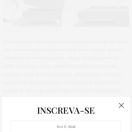
Esse modelo é um ótimo investimento para quem mora
em casa o u apartamento com pouco espaço, menos
cômodos ou recebe muitas visitas. Antigamente, os
sofás cama não eram muito bem vistos por serem
considerados desconfortáveis. Atualmente, contudo,
existem modelos bastante confortáveis, tanto para
sentar no dia a dia quanto para receber um hóspede
que vai dormir. O sofá cama ainda é super versátil,
pode ser facilmente incorporado a vários ambientes da
INSCREVA-SE
casa, como sala, quarto ou escritório.
Sofá de canto