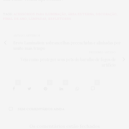
TAGS:
ACESSÓRIOS PARA ILUMINAÇÃO
,
ÁREA EXTERNA
,
DECORAÇÃO
,
FINAL DE ANO
,
LÂMPADAS
,
REFLETORES
ARTIGO ANTERIOR
Brow Lamination: sobrancelhas preenchidas e alinhadas por
muito mais tempo
PRÓXIMO ARTIGO
Veja como proteger seus pets do barulho de fogos de
artifício
0
0
0
0
SEM COMENTÁRIOS AINDA
Os comentários estão fechados