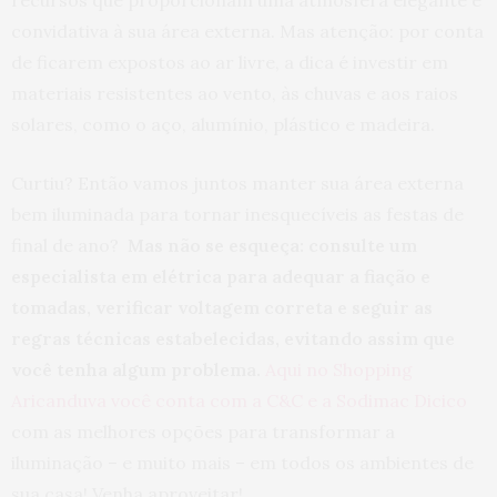
recursos que proporcionam uma atmosfera elegante e
convidativa à sua área externa. Mas atenção: por conta
de ficarem expostos ao ar livre, a dica é investir em
materiais resistentes ao vento, às chuvas e aos raios
solares, como o aço, alumínio, plástico e madeira.
Curtiu? Então vamos juntos manter sua área externa
bem iluminada para tornar inesquecíveis as festas de
final de ano?
Mas não se esqueça: consulte um
especialista em elétrica para adequar a fiação e
tomadas, verificar voltagem correta e seguir as
regras técnicas estabelecidas, evitando assim que
você tenha algum problema.
Aqui no Shopping
Aricanduva você conta com a C&C e a Sodimac Dicico
com as melhores opções para transformar a
iluminação – e muito mais – em todos os ambientes de
sua casa! Venha aproveitar!