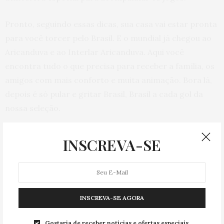
Pronto, seguindo essas dicas, sua casa vai estar pronta
para você torcer pelo Brasil. E o mundial já chegou ao
Aricanduva e ao Interlar Aricanduva. Aqui você
encontra tudo o que precisa para receber a família, os
amigos com mais conforto e muita animação. Bora lá,
depois é só pular e gritar Brasil, Brasil a cada gol da
nossa seleção.
ARTIGO ANTERIOR
INSCREVA-SE
Dia dos Namorados: encontre o presente ideal. Concorra a
carro e moto
PRÓXIMO ARTIGO
Dia dos Namorados: presentes para compartilhar a dois
INSCREVA-SE AGORA
0
0
0
0
Gostaria de receber notícias e ofertas especiais.