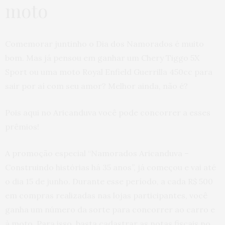
moto
Comemorar juntinho o Dia dos Namorados é muito
bom. Mas já pensou em ganhar um Chery Tiggo 5X
Sport ou uma moto Royal Enfield Guerrilla 450cc para
sair por aí com seu amor? Melhor ainda, não é?
Pois aqui no Aricanduva você pode concorrer a esses
prêmios!
A promoção especial “Namorados Aricanduva –
Construindo histórias há 35 anos”, já começou e vai até
o dia 15 de junho. Durante esse período, a cada R$ 500
em compras realizadas nas lojas participantes, você
ganha um número da sorte para concorrer ao carro e
à moto. Para isso, basta cadastrar as notas fiscais no