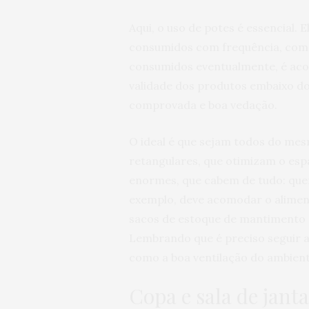
Aqui, o uso de potes é essencial.
consumidos com frequência, como
consumidos eventualmente, é aco
validade dos produtos embaixo do 
comprovada e boa vedação.
O ideal é que sejam todos do me
retangulares, que otimizam o esp
enormes, que cabem de tudo: qu
exemplo, deve acomodar o alime
sacos de estoque de mantimento p
Lembrando que é preciso seguir 
como a boa ventilação do ambient
Copa e sala de jant