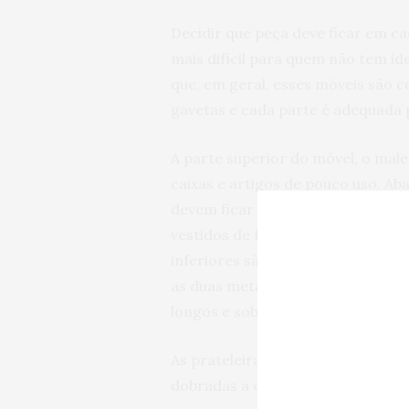
Decidir que peça deve ficar em c
mais difícil para quem não tem id
que, em geral, esses móveis são c
gavetas e cada parte é adequada 
A parte superior do móvel, o male
caixas e artigos de pouco uso. Aba
devem ficar roupas de tecidos q
vestidos de festa, camisas sociais
inferiores são feitos para acomo
as duas metades do armário são 
longos e sobretudo.
As prateleiras são versáteis e p
dobradas a caixas organizadoras.