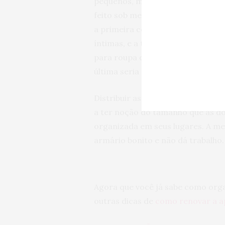
pequenos, mas podem limitar o e
feito sob medida. Por isso, Anton
a primeira com fechadura, para j
íntimas, e a terceira deve acomoda
para roupa de ginástica e também 
última seria para os pijamas.
Distribuir as roupas em seus esp
a ter noção do tamanho que as do
organizada em seus lugares. A mel
armário bonito e não dá trabalho.
Agora que você já sabe como organ
outras dicas de
como renovar a a