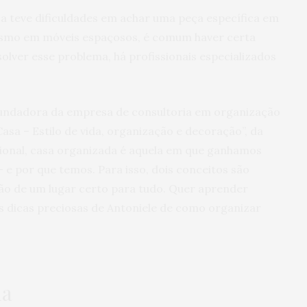
ca teve dificuldades em achar uma peça específica em
mo em móveis espaçosos, é comum haver certa
olver esse problema, há profissionais especializados
 fundadora da empresa de consultoria em organização
Casa – Estilo de vida, organização e decoração”, da
sional, casa organizada é aquela em que ganhamos
 e por que temos. Para isso, dois conceitos são
ão de um lugar certo para tudo. Quer aprender
as dicas preciosas de Antoniele de como organizar
ha