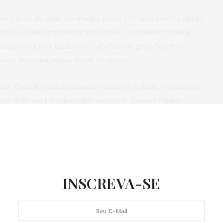
ada parte do guarda-roupa pode ser uma tarefa ainda
eia de como organizar armários. Antoniele explica
ompostos por maleiros, cabideiros, prateleiras e
para determinados tipos de peças.
iro, é ideal para acomodar malas e bolsas, e também
ixo dele está o cabideiro superior, e nos cabides
ue amarrotam ou que se danificam se dobrados, como
 e roupas de seda, além de casacos. Já os cabideiros
dar calças, saias e bermudas. Cabideiros que ocupam
indicados para roupas compridas, como vestidos
INSCREVA-SE
odem acomodar desde bolsas, sapatos e roupas
 Já as gavetas são fundamentais para acomodar itens