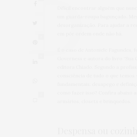
Difícil encontrar alguém que nun
um guarda-roupa bagunçado. Mes
desorganização. Para ajudar a res
em pôr ordem onde não há.
0
É o caso de Antoniele Fagundes,
0
Governess e autora do livro “Sua 
editora Chiado. Segundo a profis
consciência de tudo o que temos –
fundamentais: desapego e definiç
como fazer isso? Confira abaixo 
0
armários, closets e brinquedos.
Despensa ou cozin