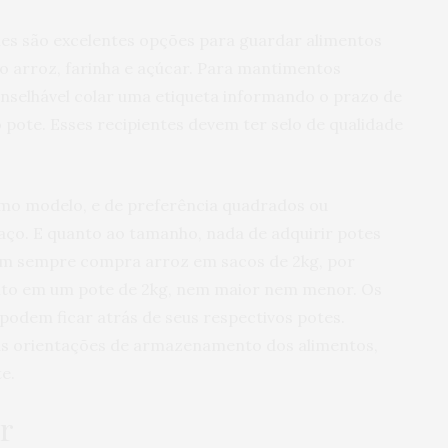
 Eles são excelentes opções para guardar alimentos
 arroz, farinha e açúcar. Para mantimentos
nselhável colar uma etiqueta informando o prazo de
pote. Esses recipientes devem ter selo de qualidade
smo modelo, e de preferência quadrados ou
aço. E quanto ao tamanho, nada de adquirir potes
em sempre compra arroz em sacos de 2kg, por
nto em um pote de 2kg, nem maior nem menor. Os
odem ficar atrás de seus respectivos potes.
as orientações de armazenamento dos alimentos,
e.
ar