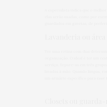
A especialista indica que o melho
elas serão usadas, como por exem
guardados em gavetas, de preferê
Lavanderia ou área 
Ter uma rotina com dias determina
organização. O ideal é ter um ces
serviço. Separe-as em três grupos
lavadas à mão. Quando limpas, r
um armário específico para esse t
Closets ou guarda-