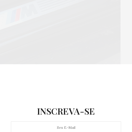
seu carro, as soleiras de porta protegem contra
INSCREVA-SE
ma boa opção é escolher produtos que possuem fita
 de embelezar evita a ferrugem. Há kits desse
 quatro portas como para os modelos de duas portas.