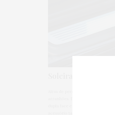
Soleira de porta
Além de personalizar o visual do 
arranhões. De fácil instalação, u
dupla face e aço Inox, o que além
acessório tanto para veículos de