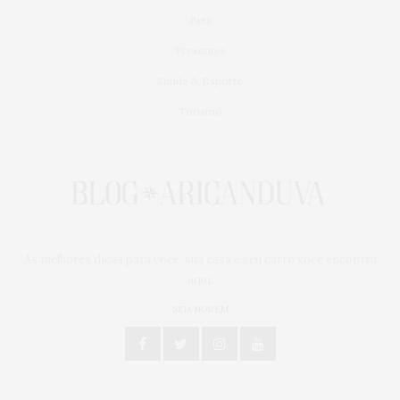
Pets
Presentes
Saúde & Esporte
Turismo
As melhores dicas para você, sua casa e seu carro você encontra
aqui.
SIGA NOS EM