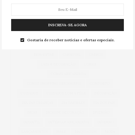
TAG CLOUD
INSCREVA-SE AGORA
ACESSÓRIOS
ALIMENTAÇÃO
ARICANDUVA
Gostaria de receber notícias e ofertas especiais.
AUTOMÓVEIS
AUTO SHOPPING ARICANDUVA
BEM-ESTAR
CARNAVAL
CARROS
CASA & DECORAÇÃO
COBASI
COBASI ARICANDUVA
COBASI SHOPPING ARICANDUVA
CONFORTO
CUIDADOS
CUIDADOS COM A PELE
DECORAÇÃO
DIA DAS CRIANÇAS
DIA DAS MÃES
DIA DOS PAIS
DICAS
DICAS DE DECORAÇÃO
DIVERSÃO
INFANTIL
INTERLAR ARICANDUVA
INVERNO
LANÇAMENTOS
MAKE
MAQUIAGEM
MODA