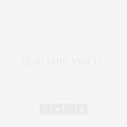
Pets
Presentes
Saúde & Esporte
Turismo
As melhores dicas para você, sua casa e seu carro você encontra
aqui.
SIGA NOS EM