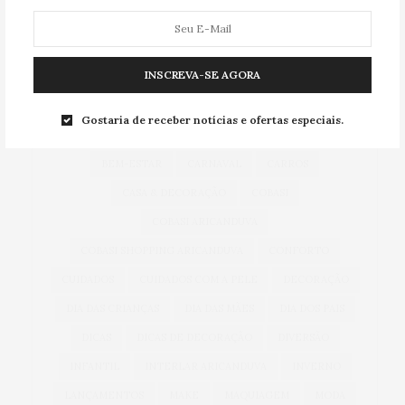
TAG CLOUD
INSCREVA-SE AGORA
ACESSÓRIOS
ALIMENTAÇÃO
ARICANDUVA
Gostaria de receber notícias e ofertas especiais.
AUTOMÓVEIS
AUTO SHOPPING ARICANDUVA
BEM-ESTAR
CARNAVAL
CARROS
CASA & DECORAÇÃO
COBASI
COBASI ARICANDUVA
COBASI SHOPPING ARICANDUVA
CONFORTO
CUIDADOS
CUIDADOS COM A PELE
DECORAÇÃO
DIA DAS CRIANÇAS
DIA DAS MÃES
DIA DOS PAIS
DICAS
DICAS DE DECORAÇÃO
DIVERSÃO
INFANTIL
INTERLAR ARICANDUVA
INVERNO
LANÇAMENTOS
MAKE
MAQUIAGEM
MODA