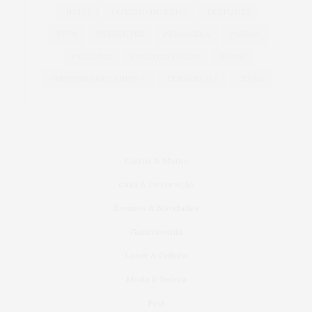
NATAL
OUTONO INVERNO
PERFUMES
PETS
PRESENTES
PRIMAVERA
PÁSCOA
RECEITAS
RECEITAS FÁCEIS
SAÚDE
SHOPPING ARICANDUVA
TENDÊNCIAS
VERÃO
Carros & Motos
Casa & Decoração
Eventos & Novidades
Gastronomia
Lazer & Cultura
Moda & Beleza
Pets