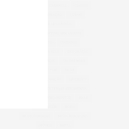
BEM-ESTAR
CARNAVAL
CARROS
CASA & DECORAÇÃO
COBASI
COBASI ARICANDUVA
COBASI SHOPPING ARICANDUVA
CONFORTO
CUIDADOS
CUIDADOS COM A PELE
DECORAÇÃO
DIA DAS CRIANÇAS
DIA DAS MÃES
DIA DOS PAIS
DICAS
DICAS DE DECORAÇÃO
DIVERSÃO
INFANTIL
INTERLAR ARICANDUVA
INVERNO
LANÇAMENTOS
MAKE
MAQUIAGEM
MODA
MODA FEMININA
MODA MASCULINA
MÓVEIS
NATAL