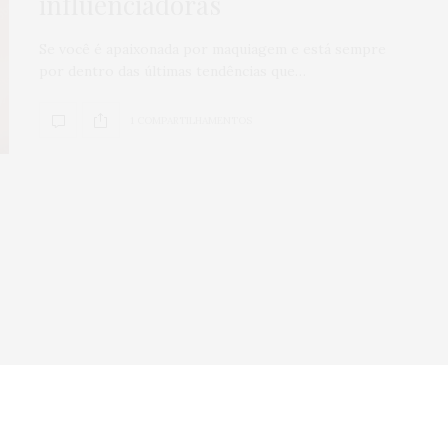
influenciadoras
Veículos seminov
Se você é apaixonada por maquiagem e está sempre
por que comprar
por dentro das últimas tendências que…
concessionária
mais seguro?
1 COMPARTILHAMENTOS
0
SHARES