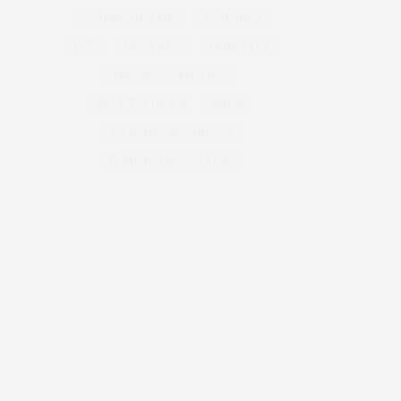
OUTONO INVERNO
PERFUMES
PETS
PRESENTES
PRIMAVERA
PÁSCOA
RECEITAS
RECEITAS FÁCEIS
SAÚDE
SHOPPING ARICANDUVA
TENDÊNCIAS
VERÃO