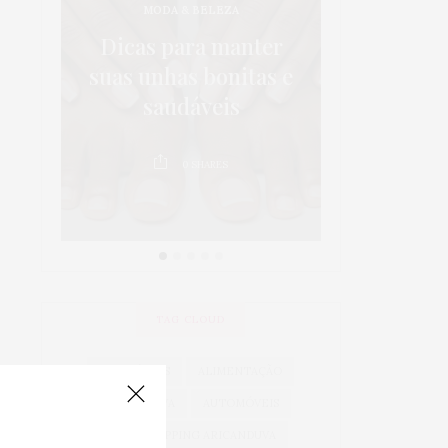
MODA & BELEZA
os:
5 dicas p
Dicas para manter
 em
da sa
suas unhas bonitas e
 é
crianças 
saudáveis
au
0
SHARES
0
TAG CLOUD
ACESSÓRIOS
ALIMENTAÇÃO
ARICANDUVA
AUTOMÓVEIS
AUTO SHOPPING ARICANDUVA