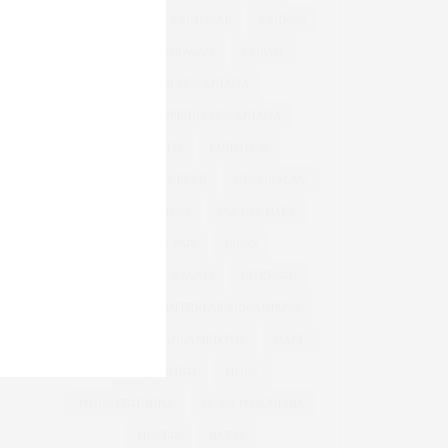
BEM-ESTAR
CARNAVAL
CARROS
CASA & DECORAÇÃO
COBASI
COBASI ARICANDUVA
COBASI SHOPPING ARICANDUVA
CONFORTO
CUIDADOS
CUIDADOS COM A PELE
DECORAÇÃO
DIA DAS CRIANÇAS
DIA DAS MÃES
DIA DOS PAIS
DICAS
DICAS DE DECORAÇÃO
DIVERSÃO
INFANTIL
INTERLAR ARICANDUVA
INVERNO
LANÇAMENTOS
MAKE
MAQUIAGEM
MODA
MODA FEMININA
MODA MASCULINA
MÓVEIS
NATAL