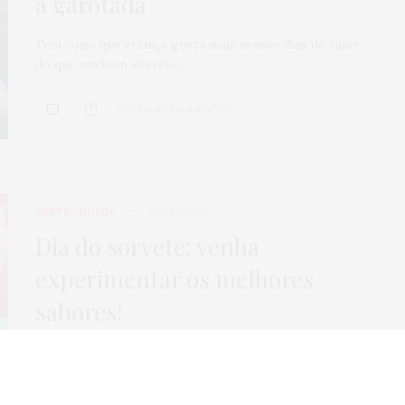
a garotada
Veículos seminov
Tem coisa que criança gosta mais nesses dias de calor
por que comprar
do que um bom sorvete…
concessionária
mais seguro?
0 COMPARTILHAMENTOS
0
SHARES
GASTRONOMIA
23/09/2021
Dia do sorvete: venha
experimentar os melhores
sabores!
Dia 23 de setembro é dia do sorvete! Essa sobremesa
deliciosa e que amamos o…