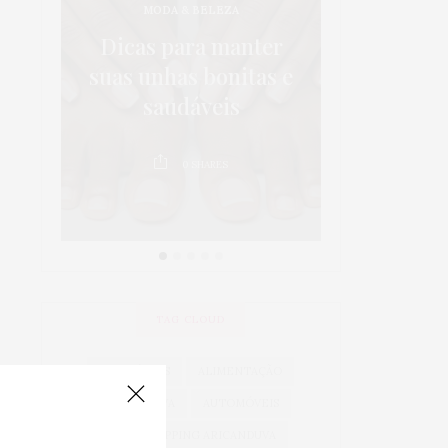
MODA & BELEZA
os:
5 dicas p
Dicas para manter
 em
da sa
suas unhas bonitas e
 é
crianças 
saudáveis
au
0
SHARES
0
TAG CLOUD
ACESSÓRIOS
ALIMENTAÇÃO
ARICANDUVA
AUTOMÓVEIS
AUTO SHOPPING ARICANDUVA