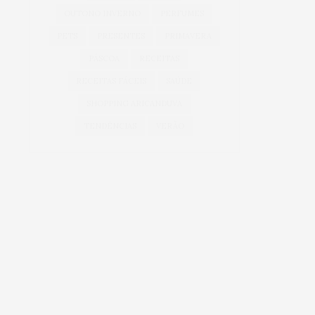
OUTONO INVERNO
PERFUMES
PETS
PRESENTES
PRIMAVERA
PÁSCOA
RECEITAS
RECEITAS FÁCEIS
SAÚDE
SHOPPING ARICANDUVA
TENDÊNCIAS
VERÃO