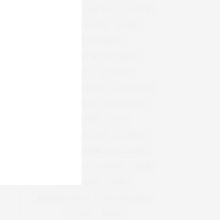
BEM-ESTAR
CARNAVAL
CARROS
CASA & DECORAÇÃO
COBASI
COBASI ARICANDUVA
COBASI SHOPPING ARICANDUVA
CONFORTO
CUIDADOS
CUIDADOS COM A PELE
DECORAÇÃO
DIA DAS CRIANÇAS
DIA DAS MÃES
DIA DOS PAIS
DICAS
DICAS DE DECORAÇÃO
DIVERSÃO
INFANTIL
INTERLAR ARICANDUVA
INVERNO
LANÇAMENTOS
MAKE
MAQUIAGEM
MODA
MODA FEMININA
MODA MASCULINA
MÓVEIS
NATAL