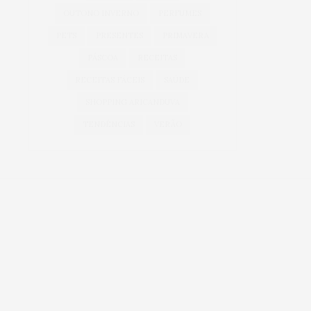
OUTONO INVERNO
PERFUMES
PETS
PRESENTES
PRIMAVERA
PÁSCOA
RECEITAS
RECEITAS FÁCEIS
SAÚDE
SHOPPING ARICANDUVA
TENDÊNCIAS
VERÃO