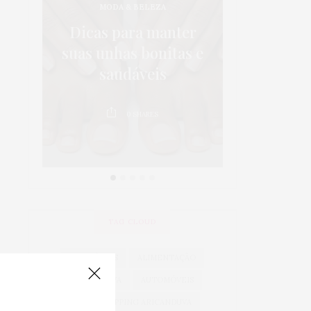
MODA & BELEZA
os:
5 dicas p
Dicas para manter
 em
da sa
suas unhas bonitas e
 é
crianças 
saudáveis
au
0
SHARES
0
TAG CLOUD
ACESSÓRIOS
ALIMENTAÇÃO
ARICANDUVA
AUTOMÓVEIS
AUTO SHOPPING ARICANDUVA