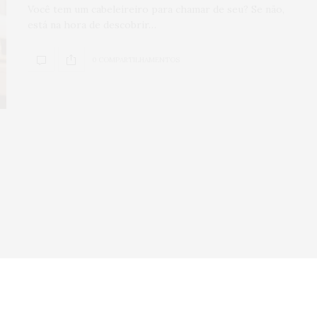
Você tem um cabeleireiro para chamar de seu? Se não,
Veículos seminov
está na hora de descobrir…
por que comprar
concessionária
0 COMPARTILHAMENTOS
mais seguro?
0
SHARES