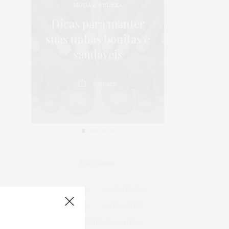
MODA & BELEZA
os:
5 dicas p
Dicas para manter
 em
da sa
suas unhas bonitas e
 é
crianças 
saudáveis
au
0
SHARES
0
TAG CLOUD
ACESSÓRIOS
ALIMENTAÇÃO
ARICANDUVA
AUTOMÓVEIS
AUTO SHOPPING ARICANDUVA