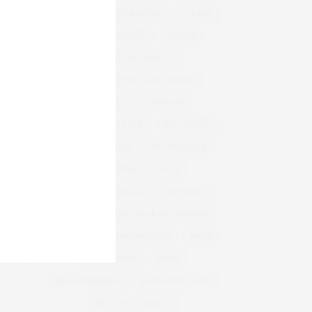
BEM-ESTAR
CARNAVAL
CARROS
CASA & DECORAÇÃO
COBASI
COBASI ARICANDUVA
COBASI SHOPPING ARICANDUVA
CONFORTO
CUIDADOS
CUIDADOS COM A PELE
DECORAÇÃO
DIA DAS CRIANÇAS
DIA DAS MÃES
DIA DOS PAIS
DICAS
DICAS DE DECORAÇÃO
DIVERSÃO
INFANTIL
INTERLAR ARICANDUVA
INVERNO
LANÇAMENTOS
MAKE
MAQUIAGEM
MODA
MODA FEMININA
MODA MASCULINA
MÓVEIS
NATAL