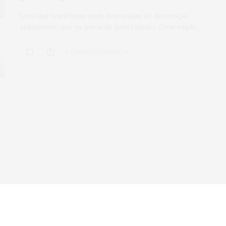
Veículos seminov
Uma das tendências mais destacadas de decoração,
atualmente, são os pisos de porcelanato. Com ampla…
por que comprar
concessionária
0 COMPARTILHAMENTOS
mais seguro?
0
SHARES