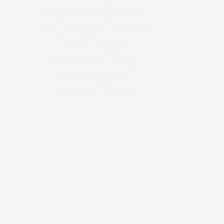
OUTONO INVERNO
PERFUMES
PETS
PRESENTES
PRIMAVERA
PÁSCOA
RECEITAS
RECEITAS FÁCEIS
SAÚDE
SHOPPING ARICANDUVA
TENDÊNCIAS
VERÃO