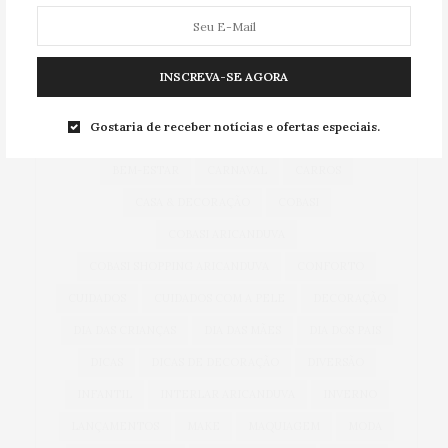
TAG CLOUD
INSCREVA-SE AGORA
ACESSÓRIOS
ALIMENTAÇÃO
ARICANDUVA
Gostaria de receber notícias e ofertas especiais.
AUTOMÓVEIS
AUTO SHOPPING ARICANDUVA
BEM-ESTAR
CARNAVAL
CARROS
CASA & DECORAÇÃO
COBASI
COBASI ARICANDUVA
COBASI SHOPPING ARICANDUVA
CONFORTO
CUIDADOS
CUIDADOS COM A PELE
DECORAÇÃO
DIA DAS CRIANÇAS
DIA DAS MÃES
DIA DOS PAIS
DICAS
DICAS DE DECORAÇÃO
DIVERSÃO
INFANTIL
INTERLAR ARICANDUVA
INVERNO
LANÇAMENTOS
MAKE
MAQUIAGEM
MODA