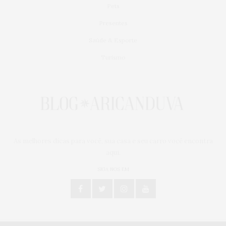
Pets
Presentes
Saúde & Esporte
Turismo
As melhores dicas para você, sua casa e seu carro você encontra
aqui.
SIGA NOS EM