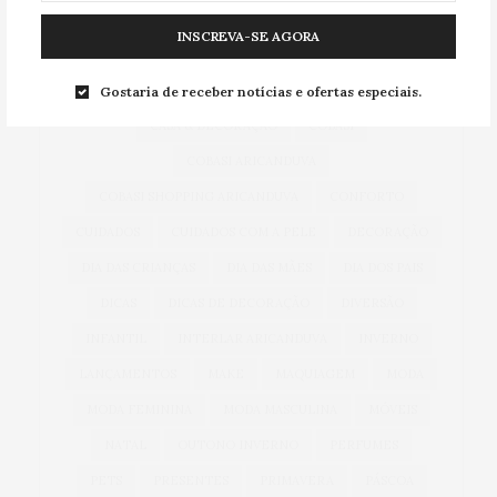
ACESSÓRIOS
ALIMENTAÇÃO
ARICANDUVA
INSCREVA-SE AGORA
AUTOMÓVEIS
AUTO SHOPPING ARICANDUVA
BEM-ESTAR
CARNAVAL
CARROS
Gostaria de receber notícias e ofertas especiais.
CASA & DECORAÇÃO
COBASI
COBASI ARICANDUVA
COBASI SHOPPING ARICANDUVA
CONFORTO
CUIDADOS
CUIDADOS COM A PELE
DECORAÇÃO
DIA DAS CRIANÇAS
DIA DAS MÃES
DIA DOS PAIS
DICAS
DICAS DE DECORAÇÃO
DIVERSÃO
INFANTIL
INTERLAR ARICANDUVA
INVERNO
LANÇAMENTOS
MAKE
MAQUIAGEM
MODA
MODA FEMININA
MODA MASCULINA
MÓVEIS
NATAL
OUTONO INVERNO
PERFUMES
PETS
PRESENTES
PRIMAVERA
PÁSCOA