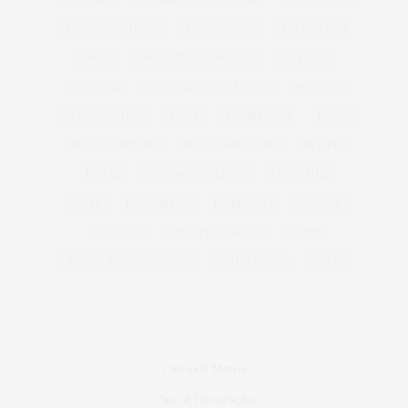
DIA DAS CRIANÇAS
DIA DAS MÃES
DIA DOS PAIS
DICAS
DICAS DE DECORAÇÃO
DIVERSÃO
INFANTIL
INTERLAR ARICANDUVA
INVERNO
LANÇAMENTOS
MAKE
MAQUIAGEM
MODA
MODA FEMININA
MODA MASCULINA
MÓVEIS
NATAL
OUTONO INVERNO
PERFUMES
PETS
PRESENTES
PRIMAVERA
PÁSCOA
RECEITAS
RECEITAS FÁCEIS
SAÚDE
SHOPPING ARICANDUVA
TENDÊNCIAS
VERÃO
Carros & Motos
Casa & Decoração