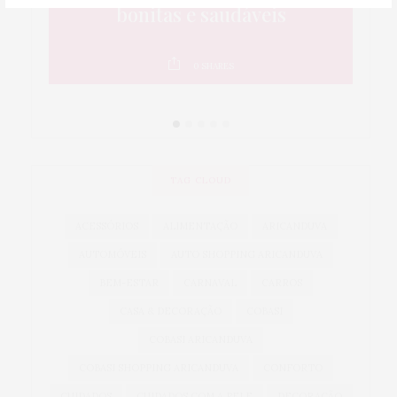
a é
bonitas e saudáveis
da
0
SHARES
TAG CLOUD
ACESSÓRIOS
ALIMENTAÇÃO
ARICANDUVA
AUTOMÓVEIS
AUTO SHOPPING ARICANDUVA
BEM-ESTAR
CARNAVAL
CARROS
CASA & DECORAÇÃO
COBASI
COBASI ARICANDUVA
COBASI SHOPPING ARICANDUVA
CONFORTO
CUIDADOS
CUIDADOS COM A PELE
DECORAÇÃO