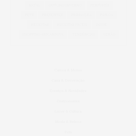
NATAL
OUTONO INVERNO
PERFUMES
PETS
PRESENTES
PRIMAVERA
PÁSCOA
RECEITAS
RECEITAS FÁCEIS
SAÚDE
SHOPPING ARICANDUVA
TENDÊNCIAS
VERÃO
Carros & Motos
Casa & Decoração
Eventos & Novidades
Gastronomia
Lazer & Cultura
Moda & Beleza
Pets