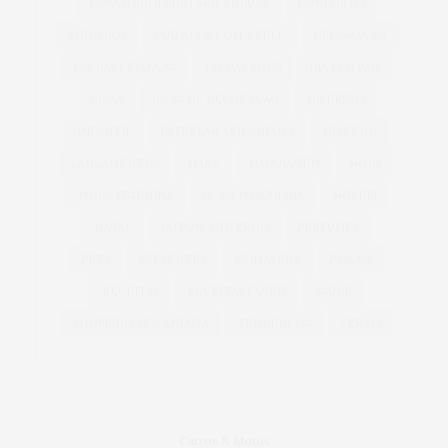
COBASI SHOPPING ARICANDUVA
CONFORTO
CUIDADOS
CUIDADOS COM A PELE
DECORAÇÃO
DIA DAS CRIANÇAS
DIA DAS MÃES
DIA DOS PAIS
DICAS
DICAS DE DECORAÇÃO
DIVERSÃO
INFANTIL
INTERLAR ARICANDUVA
INVERNO
LANÇAMENTOS
MAKE
MAQUIAGEM
MODA
MODA FEMININA
MODA MASCULINA
MÓVEIS
NATAL
OUTONO INVERNO
PERFUMES
PETS
PRESENTES
PRIMAVERA
PÁSCOA
RECEITAS
RECEITAS FÁCEIS
SAÚDE
SHOPPING ARICANDUVA
TENDÊNCIAS
VERÃO
Carros & Motos