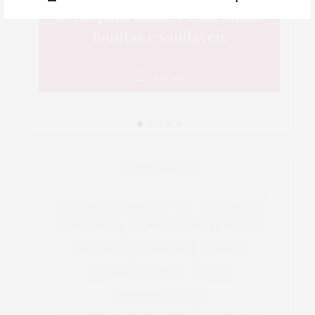
que
Dicas para manter suas unhas
5
a é
bonitas e saudáveis
da
0
SHARES
TAG CLOUD
ACESSÓRIOS
ALIMENTAÇÃO
ARICANDUVA
AUTOMÓVEIS
AUTO SHOPPING ARICANDUVA
BEM-ESTAR
CARNAVAL
CARROS
CASA & DECORAÇÃO
COBASI
COBASI ARICANDUVA