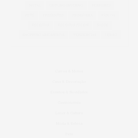
NATAL
OUTONO INVERNO
PERFUMES
PETS
PRESENTES
PRIMAVERA
PÁSCOA
RECEITAS
RECEITAS FÁCEIS
SAÚDE
SHOPPING ARICANDUVA
TENDÊNCIAS
VERÃO
Carros & Motos
Casa & Decoração
Eventos & Novidades
Gastronomia
Lazer & Cultura
Moda & Beleza
Pets