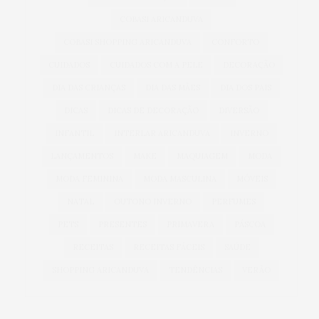
COBASI ARICANDUVA
COBASI SHOPPING ARICANDUVA
CONFORTO
CUIDADOS
CUIDADOS COM A PELE
DECORAÇÃO
DIA DAS CRIANÇAS
DIA DAS MÃES
DIA DOS PAIS
DICAS
DICAS DE DECORAÇÃO
DIVERSÃO
INFANTIL
INTERLAR ARICANDUVA
INVERNO
LANÇAMENTOS
MAKE
MAQUIAGEM
MODA
MODA FEMININA
MODA MASCULINA
MÓVEIS
NATAL
OUTONO INVERNO
PERFUMES
PETS
PRESENTES
PRIMAVERA
PÁSCOA
RECEITAS
RECEITAS FÁCEIS
SAÚDE
SHOPPING ARICANDUVA
TENDÊNCIAS
VERÃO