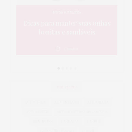
MODA & BELEZA
que
Dicas para manter suas unhas
5
a é
bonitas e saudáveis
da
0
SHARES
TAG CLOUD
ACESSÓRIOS
ALIMENTAÇÃO
ARICANDUVA
AUTOMÓVEIS
AUTO SHOPPING ARICANDUVA
BEM-ESTAR
CARNAVAL
CARROS
CASA & DECORAÇÃO
COBASI