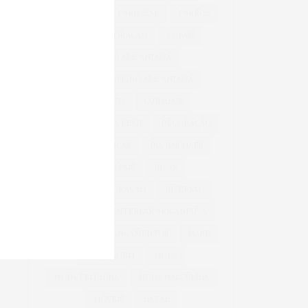
BEM-ESTAR
CARNAVAL
CARROS
CASA & DECORAÇÃO
COBASI
COBASI ARICANDUVA
COBASI SHOPPING ARICANDUVA
CONFORTO
CUIDADOS
CUIDADOS COM A PELE
DECORAÇÃO
DIA DAS CRIANÇAS
DIA DAS MÃES
DIA DOS PAIS
DICAS
DICAS DE DECORAÇÃO
DIVERSÃO
INFANTIL
INTERLAR ARICANDUVA
INVERNO
LANÇAMENTOS
MAKE
MAQUIAGEM
MODA
MODA FEMININA
MODA MASCULINA
MÓVEIS
NATAL