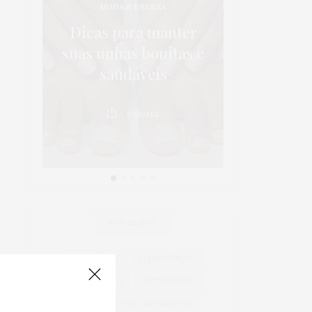
MODA & BELEZA
os:
5 dicas p
Dicas para manter
 em
da sa
suas unhas bonitas e
 é
crianças 
saudáveis
au
0
SHARES
0
TAG CLOUD
ACESSÓRIOS
ALIMENTAÇÃO
ARICANDUVA
AUTOMÓVEIS
AUTO SHOPPING ARICANDUVA