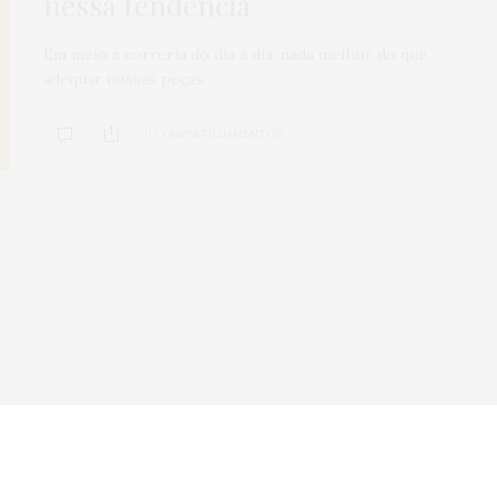
nessa tendência
Veículos seminov
Em meio à correria do dia a dia, nada melhor do que
por que comprar
adequar nossas peças…
concessionária
mais seguro?
0 COMPARTILHAMENTOS
0
SHARES