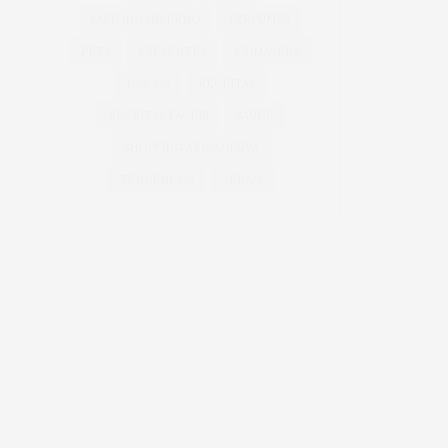
OUTONO INVERNO
PERFUMES
PETS
PRESENTES
PRIMAVERA
PÁSCOA
RECEITAS
RECEITAS FÁCEIS
SAÚDE
SHOPPING ARICANDUVA
TENDÊNCIAS
VERÃO