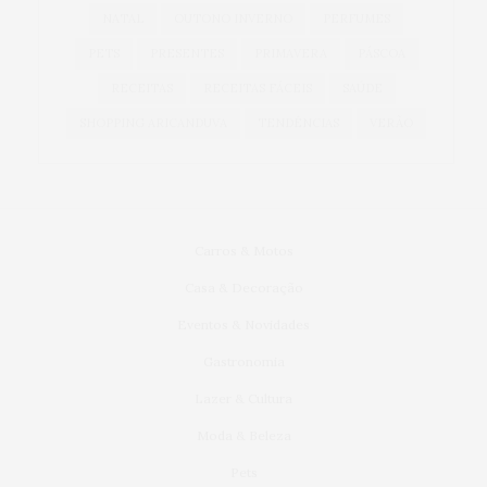
NATAL
OUTONO INVERNO
PERFUMES
PETS
PRESENTES
PRIMAVERA
PÁSCOA
RECEITAS
RECEITAS FÁCEIS
SAÚDE
SHOPPING ARICANDUVA
TENDÊNCIAS
VERÃO
Carros & Motos
Casa & Decoração
Eventos & Novidades
Gastronomia
Lazer & Cultura
Moda & Beleza
Pets