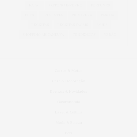
NATAL
OUTONO INVERNO
PERFUMES
PETS
PRESENTES
PRIMAVERA
PÁSCOA
RECEITAS
RECEITAS FÁCEIS
SAÚDE
SHOPPING ARICANDUVA
TENDÊNCIAS
VERÃO
Carros & Motos
Casa & Decoração
Eventos & Novidades
Gastronomia
Lazer & Cultura
Moda & Beleza
Pets