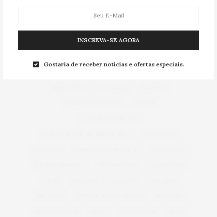
TAG CLOUD
INSCREVA-SE AGORA
ACESSÓRIOS
ALIMENTAÇÃO
ARICANDUVA
Gostaria de receber notícias e ofertas especiais.
AUTOMÓVEIS
AUTO SHOPPING ARICANDUVA
BEM-ESTAR
CARNAVAL
CARROS
CASA & DECORAÇÃO
COBASI
COBASI ARICANDUVA
COBASI SHOPPING ARICANDUVA
CONFORTO
CUIDADOS
CUIDADOS COM A PELE
DECORAÇÃO
DIA DAS CRIANÇAS
DIA DAS MÃES
DIA DOS PAIS
DICAS
DICAS DE DECORAÇÃO
DIVERSÃO
INFANTIL
INTERLAR ARICANDUVA
INVERNO
LANÇAMENTOS
MAKE
MAQUIAGEM
MODA