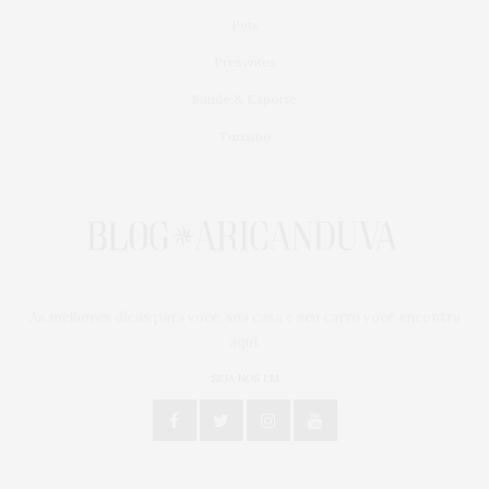
Pets
Presentes
Saúde & Esporte
Turismo
As melhores dicas para você, sua casa e seu carro você encontra
aqui.
SIGA NOS EM