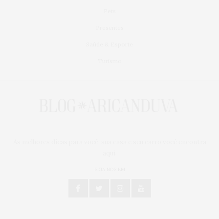
Pets
Presentes
Saúde & Esporte
Turismo
As melhores dicas para você, sua casa e seu carro você encontra
aqui.
SIGA NOS EM