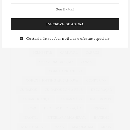
TAG CLOUD
INSCREVA-SE AGORA
ACESSÓRIOS
ALIMENTAÇÃO
ARICANDUVA
Gostaria de receber notícias e ofertas especiais.
AUTOMÓVEIS
AUTO SHOPPING ARICANDUVA
BEM-ESTAR
CARNAVAL
CARROS
CASA & DECORAÇÃO
COBASI
COBASI ARICANDUVA
COBASI SHOPPING ARICANDUVA
CONFORTO
CUIDADOS
CUIDADOS COM A PELE
DECORAÇÃO
DIA DAS CRIANÇAS
DIA DAS MÃES
DIA DOS PAIS
DICAS
DICAS DE DECORAÇÃO
DIVERSÃO
INFANTIL
INTERLAR ARICANDUVA
INVERNO
LANÇAMENTOS
MAKE
MAQUIAGEM
MODA