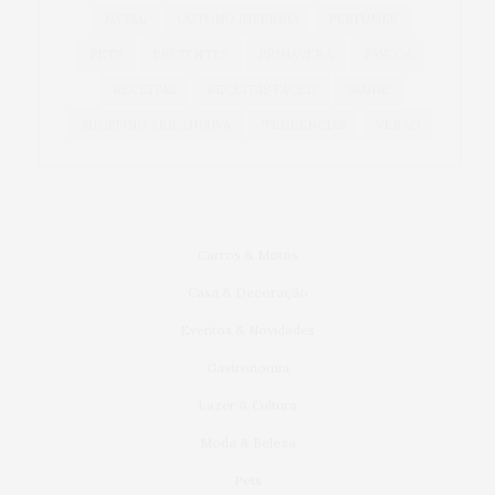
NATAL
OUTONO INVERNO
PERFUMES
PETS
PRESENTES
PRIMAVERA
PÁSCOA
RECEITAS
RECEITAS FÁCEIS
SAÚDE
SHOPPING ARICANDUVA
TENDÊNCIAS
VERÃO
Carros & Motos
Casa & Decoração
Eventos & Novidades
Gastronomia
Lazer & Cultura
Moda & Beleza
Pets